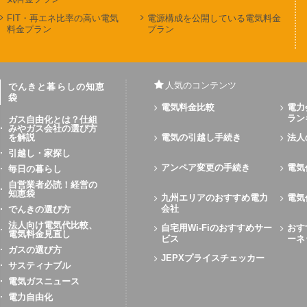
FIT・再エネ比率の高い電気
電源構成を公開している電気料金
料金プラン
プラン
人気のコンテンツ
でんきと暮らしの知恵
袋
電気料金比較
電力
ラン
ガス自由化とは？仕組
みやガス会社の選び方
を解説
電気の引越し手続き
法人
引越し・家探し
アンペア変更の手続き
電気
毎日の暮らし
自営業者必読！経営の
知恵袋
九州エリアのおすすめ電力
電気
会社
でんきの選び方
法人向け電気代比較、
自宅用Wi-Fiのおすすめサー
おす
電気料金見直し
ビス
ーネ
ガスの選び方
JEPXプライスチェッカー
サスティナブル
電気ガスニュース
電力自由化