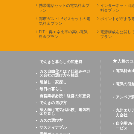
携帯電話セットの電気料金プ
インターネット回
ラン
料金プラン
都市ガス・LPガスセットの電
ポイントが貯まる
気料金プラン
FIT・再エネ比率の高い電気
電源構成を公開し
料金プラン
プラン
人気のコ
でんきと暮らしの知恵袋
電気料金
ガス自由化とは？仕組みやガ
ス会社の選び方を解説
引越し・家探し
電気の引
毎日の暮らし
自営業者必読！経営の知恵袋
アンペア
でんきの選び方
法人向け電気代比較、電気料
九州エリ
金見直し
力会社
ガスの選び方
自宅用Wi
サスティナブル
ービス