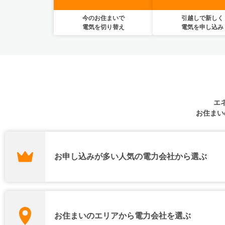
今のお住まいで
引越しで新しく
電気を切り替え
電気を申し込み
エ
お住まい
お申し込みが多い人気の電力会社から選ぶ
一定期間のお申し込み数の集計結果をもとに表示しています。
エバーグリーン・リテイ
コスモでんき
ミツウロコでんき
リング
お住まいのエリアから電力会社を選ぶ